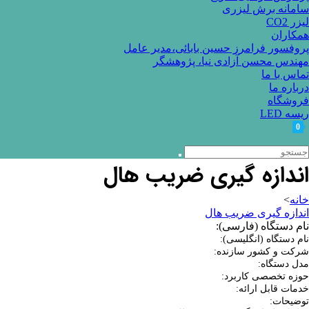
سامانه برش لیزری
لیزر CO2
همکاران
پروفسور فرامرز حسین بابائی،مدیر عامل
مهندس محسن آزادی نیا، پژوهشگر
تماس با ما
درباره ما
فروشگاه
ریسه LED
0
اندازه گیری ضریب هال
خانه
>
اندازه گیری ضریب هال
نام دستگاه (فارسی):
نام دستگاه (انگلیسی):
شرکت و کشور سازنده:
مدل دستگاه:
حوزه تخصصی کاربرد:
خدمات قابل ارائه:
توضیحات: