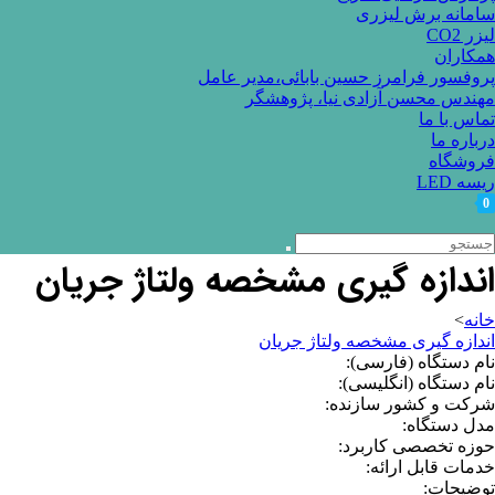
سامانه برش لیزری
لیزر CO2
همکاران
پروفسور فرامرز حسین بابائی،مدیر عامل
مهندس محسن آزادی نیا، پژوهشگر
تماس با ما
درباره ما
فروشگاه
ریسه LED
0
اندازه گیری مشخصه ولتاژ جریان
خانه
>
اندازه گیری مشخصه ولتاژ جریان
نام دستگاه (فارسی):
نام دستگاه (انگلیسی):
شرکت و کشور سازنده:
مدل دستگاه:
حوزه تخصصی کاربرد:
خدمات قابل ارائه:
توضیحات: