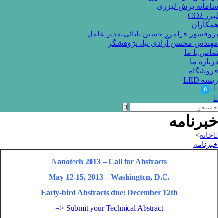
سامانه برش لیزری
لیزر CO2
همکاران
پروفسور فرامرز حسین بابائی،مدیر عامل
مهندس محسن آزادی نیا، پژوهشگر
تماس با ما
درباره ما
فروشگاه
ریسه LED
0
خبرنامه
خانه
>
خبرنامه
Nanotech 2013 – Call for Abstracts
May 12-15, 2013 – Washington, D.C.
Early-bird Abstracts due: December 12th
=> Submit your Technical Abstract