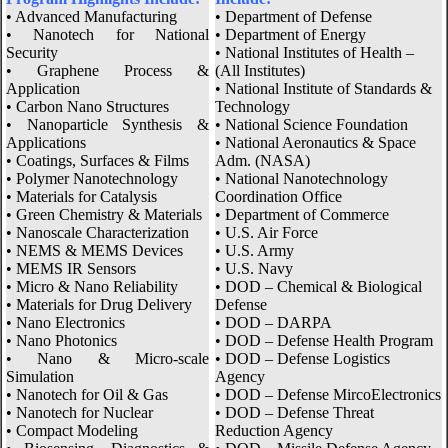
• Advanced Manufacturing
• Department of Defense
• Nanotech for National
• Department of Energy
Security
• National Institutes of Health –
• Graphene Process &
(All Institutes)
Application
• National Institute of Standards &
• Carbon Nano Structures
Technology
• Nanoparticle Synthesis &
• National Science Foundation
Applications
• National Aeronautics & Space
• Coatings, Surfaces & Films
Adm. (NASA)
• Polymer Nanotechnology
• National Nanotechnology
• Materials for Catalysis
Coordination Office
• Green Chemistry & Materials
• Department of Commerce
• Nanoscale Characterization
• U.S. Air Force
• NEMS & MEMS Devices
• U.S. Army
• MEMS IR Sensors
• U.S. Navy
• Micro & Nano Reliability
• DOD – Chemical & Biological
• Materials for Drug Delivery
Defense
• Nano Electronics
• DOD – DARPA
• Nano Photonics
• DOD – Defense Health Program
• Nano & Micro-scale
• DOD – Defense Logistics
Simulation
Agency
• Nanotech for Oil & Gas
• DOD – Defense MircoElectronics
• Nanotech for Nuclear
• DOD – Defense Threat
• Compact Modeling
Reduction Agency