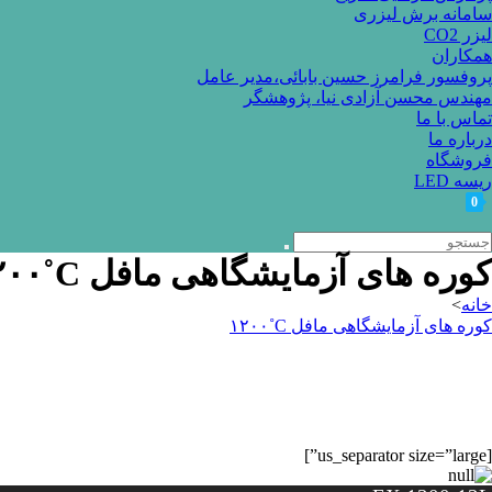
سامانه برش لیزری
لیزر CO2
همکاران
پروفسور فرامرز حسین بابائی،مدیر عامل
مهندس محسن آزادی نیا، پژوهشگر
تماس با ما
درباره ما
فروشگاه
ریسه LED
0
کوره های آزمایشگاهی مافل ‎۱۲۰۰˚C
خانه
>
کوره های آزمایشگاهی مافل ‎۱۲۰۰˚C
[us_separator size=”large”]